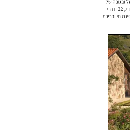
ל ובגובה של
1,000 מ’ מעל פני הים. כפר נופש “תיירות מרום גולן”, הכולל 40 בקתות מפוארות, 32 חדרי
ינת חי ובריכת