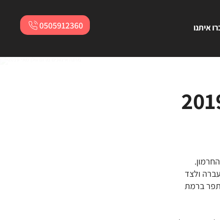
0505912360
ו איתנו
חרמון.
ברה ולצד
נשתפר ברמת