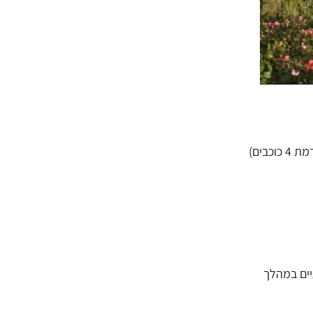
בים)
יים במהלך