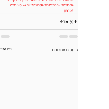
#קבוצתריצהבתלאביב
#קבוצתריצה
#אימוניריצה
#מרתון
הצג הכול
פוסטים אחרונים