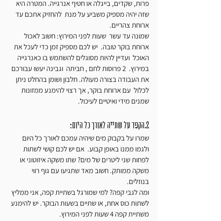
פרות, שקדים, בייגלה או חטיף אנרגייה. המטרה היא 
שזה יהיה מספיק משביע על מנת  להחזיק אתכם עד 
ארוחת צהריים.
שמונה עד עשר  שעות לפני המירוץ: חשוב לאכול 
ארוחת בוקר טובה.  יש לכם מספיק זמן כדי לעכל את 
האוכל  ועדיין להיות מסוגלים להשתמש בו כאנרגייה 
במירוץ.  2 פרוסות לחם , חביתה  וגבינה יעשו עבורכם 
את העבודה בצורה מעולה. חלבון ושומן בהחלט ניתן 
לכלול  עם ארוחת בוקר, אך רצוי להימנע ממזונות 
שמנים מידי ואיטיים לעיכול.
2.הקפד על שתייה לאורך כל היום:
שמרו על בקבוק מים שיהיה עמכם לאורך כל היום 
ולגמו ממנו באופן קבוע.  אם יש לכם קושי לשתות 
לפחות שני ליטרים של מים? שתו משקה איזוטוני או 
משקה ממותק. חשוב מאד שתגיעו עם גוף רווי 
בנוזלים.
ומה לגבי קפה? למי שמורגל בשתיית קפה, אני ממליץ 
לשתות כוס אחת, או שתיים בשעות הבוקר. יש להימנע 
משתיית קפה 4 שעות לפני המירוץ.