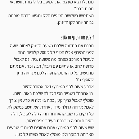
מנת להוציא מעצמי את המיטב בלי ליצור תחושת אי 
נוחות בבטן".
השתמשו בשלושת הטיפים הללו ותגיעו ברמת מוכנות 
גבוהה יותר לקו הזינוק.
1.צפו את הסוף מראש:
תכננו את התזונה שלכם משעת הזינוק לאחור. שעה 
לפני המירוץ אכלו חטיף קל כ 200 קלוריות הנוח 
לעיכול המורכב מפחמימה פשוטה .ניתן גם לאכול 
פרוסת לחם או שתיים עם ריבה/ דבש וכד'. אם אתם 
מרגישים על קו הזינוק שחסרה לכם אנרגיה ניתן 
להוסיף ג'ל.
ארבע שעות לפני המירוץ: זאת אמורה להיות 
 ה"ארוחה" השנייה הכי הגדולה שלכם באותו היום. 
מומלץ לאכול כריך קטן, כמה בייגלה או פרי. אין צורך 
לאכול ארוחה גדולה מידי , אחרת היא תשב כמשקולת 
על הקיבה. חשוב שהארוחה תהיה קלה לעיכול, דלה 
בסיבים ותהיה מורכבת בעיקר מפחמימות.
שש שעות לפני המירוץ: אתם אמורים להיות די שבעים 
מארוחת הבוקר ולכן מומלץ לאכול משהו קל כגון: 