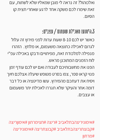
ואלכוהול? זה נראה לי מובן שמאליו שלא לשתות, עם 
זאת שימרו לכם משקה אחד לרגע שאחרי חצית קו 
הסיום.
3.הימנעו מאכילת שעמום / עצבים:
כאשר יש לכם 8-10 שעות ערות לפני מירוץ זה עלול 
לגרום לאכילה כתוצאה משעמום, או מלחץ.  הזהרו 
מנפילה למלכודת זאת, מפיתויים ודבקו באכילה עפ"י 
לוח הזמנים המתוכנן מראש.
הפנו את מחשבותיכם לעבודה ואם יש לכם עודף זמן 
פנוי קראו ספר, צפו בסרט מטופש שיעלה אצלכם חיוך 
ויסיח את דעתכם מהמירוץ. עשו מדיטציה או כל דבר 
דומה אחר והעיקר שלא תגררו לאכילת יתר משעמום 
או עצבים.
#אימוניריצהבתלאביב
#ריצה
#חצימרתון
#אימוןריצה
#קבוצתריצהבתלאביב
#קבוצתריצה
#אימוניריצה
#מרתון