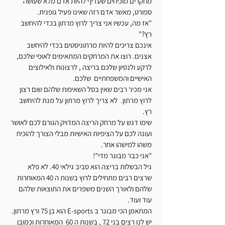
מחקרים מוכיחים שעדיף להיות אדם מלא שעושה 
ספורט, מאשר אדם רזה שאינו פעיל גופנית. 
"אז מה, עכשיו אני צריך לרוץ מרתון בכדי להיחשב 
רץ?"
אינכם צריכים להיות מרתוניסטים בכדי להיחשב 
אצנים. רוצו את המרחקים המתאימים לאופי שלכם, 
לרקע ולנסיון שלכם בריצה , לרצונות ולאילוצים 
האישיים והמשפחתיים  שלכם. 
אני מכיר רבים שאין בסל השאיפות שלהם שום רצון 
לרוץ מרתון.  לא צריך לרוץ מרתון על מנת להיחשב 
רץ. 
שימו דגש על מרחק הריצה המדויק הגורם לכם לאושר 
ועונה לכם על הציפיות האישיות מבלי הצורך להוכיח 
משהו למישהו אחר. 
"אני כבר מבוגר מדי"!
גיל הבשלות בריצה הוא סביב גילאי 40. לא פלא 
שרצים רבים מתחילים לרוץ בשנות ה 40 המאוחרות 
שלהם ולאורך השנים משפרים את התוצאות שלהם 
עוד ועוד. 
המתאמן הכי מבוגר ב E-sports הוא בן 75 ורץ מרתון. 
יש לנו רצים בני 72 , בשנות ה 60  המאוחרות וכמובן 