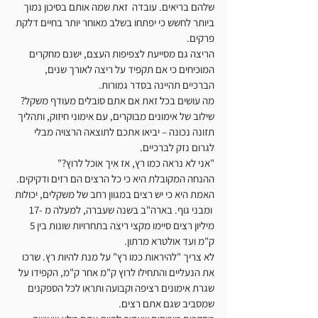
שלהם בריאים. עובדה  זאת שמה אותם בסיכון נמוך 
ביותר לחשש כי יפתחו בשלב מאוחר יותר בחיים דלקת 
פרקים. 
הריצה גם מסייעת לצפיפות העצם, ישנם מחקרים 
המוכיחים כי אם תקפיד על ריצה לאורך שנים, 
הברכיים תהיינה בסדר גמורות.
מה עושים בכל זאת אם אתם סובלים מעודף משקל? 
שילוב של אימונים מבוקרים, עם אימוני חיזוק, ותהליך 
תזונה נכונה – יביאו אתכם לתוצאה הרצויה מבלי 
לגרום נזק לברכיים. 
"אני לא נראה כמו רץ, אז איך אוכל לרוץ?"
ההנחה המקובלת היא כי כל הרצים הם רזים ודקיקים. 
האמת היא כי יש רצים במגוון רחב של משקלים, יכולות 
 ומבני גוף. בארה"ב בשנה שעברה, למעלה מ -17 
מיליון רצים סיימו מקצי ריצה בתחרויות שונות בין 5 
ק"מ ועד אולטרא מרתון. 
לא צריך "להיראות כמו רץ" על מנת להיות רץ. שרכו 
את הנעליים והתחילו לרוץ ק"מ אחר ק"מ, הקפידו על 
שגרת אימונים רציפה וקבועה ותראו לכל הספקנים 
שמסביב שגם אתם רצים. 