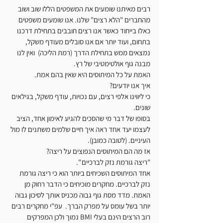
רבים מאיתנו שומעים את המשפטים הללו שוב ושוב 
מהחברים "הלא רצים" שלנו. אנו שומעים משפטים 
כאלו בייחוד כאשר אנו רצים חובבים בתחילת דרכנו 
בתחום, ועוד יותר אם אנו סובלים מעודף משקל, 
נמצאים ממש בתחילת הדרך (רמת הליכה)  ואין לנו 
מבנה גוף אולטימטיבי של רץ.  
האמת על כל המיתוסים היא שאין בהם אמת.
איך אנו יודעים?
כי ליווינו אלפי רצים, עם נכויות, עודף משקל, בגילאים 
שונים. 
בסופו של דבר מי שהסכים להגיע לאימון אחד, הציב 
לעצמו יעד אחד ראה איך חיים שלמים משתנים לו מול 
העיניים. (לטובה כמובן).
אז מה הם המיתוסים הנפוצים על ריצה?
"ריצה גורמת נזק לברכיים ".
אחד המיתוסים השכיחים ביותר הוא כי ריצה גורמת 
נזק לברכיים. מחקרים מוכיחים כי הדבר רחוק מן 
האמת. מדד מסת גוף גבוה מכניס אותך לסיכון גבוה 
יותר בשל עומס על מפרק הברך.  עפ"י מחקרים רבים 
רוב הרצים הינם בעלי BMI נמוך ולכן המפרקים 