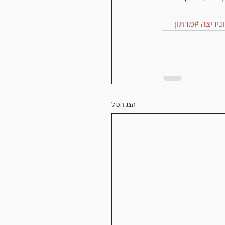
ניריצה
#מרתון
הצג הכול