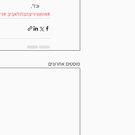
וכד'.
#אימוניריצהבתלאביב
#רי
פוסטים אחרונים