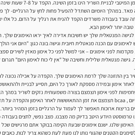
 הזמן המיטבי לבניית השריר הינו בזמן ה
 מאד. במהלך היומיום השתדל להפעיל פחות לחץ על הרגליים- לך פח
תה עובד בעבודה משרדים הקפד להניח את רגליך על הדום. כל אלו יא
טובה יותר לאימון הבא.
לגישה המנטאלית שלך יש חשיבות אדירה לאיך יראו האימונים שלך. 
אימונים עם הכנה מנאטלית חיובית וגישה בונה כגון: "היום אני הולך 
מקדמות לפני אימונים – אני למשל לפני כל אימון מאזין לשירים ספצי
. גישה מנטאלית שלילית וחשיבה של "אין לי כוח לאימון היום" תגרום
יר בין התזונה שלך לרמת האימונים שלך. הקפדה על אכילה נכונה ל
לאחר אימון ובמידה מספקת לאורך כל היום, תסייע לבניית ולהתאוששו
מימות לפני אימון תצמצם בצורה משמעותית נזקים לשריר במהך האי
תוספי מזון כגון מגנזיום , bcaa תצמצם את זמן ההתאוששות לאחר האימון והקפדה 
 בריצות ארוכות תאפשר לך לעמוד על הרגליים בזמן המהיר ביותר.
נו טרמוסטט היודע היטב בדיוק מה מצבנו. מצב נפשי, לחצים בעבודה 
ימון שלנו. ישנם אימונים שבעת הקימה בבוקר אתם מרגישים שכל הג
לסימנים הקטנים שהגוף נותן לנו מעת לעת כשהוא צריך לנוח, כאבים ק