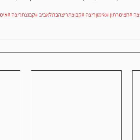
צה
#חצימרתון
#אימוןריצה
#קבוצתריצהבתלאביב
#קבוצתריצה
#אימו