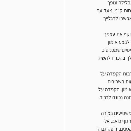
שינה. הקפד על 7-8 שעות שינה בלילה וגופך 
ות ק"מ, צעד עם 
פשרו לרגלייך 
הקף את עצמך 
לבצע אימון 
פיים שמכניסים 
 לך בהכרח להשיג 
רבות הקפדה על 
ת השרירים. 
מון. הקפדה על 
על תזונה נכונה לרבות 
משפיעים בצורה 
וף כואב. אל 
טנים, דופק גבוה 