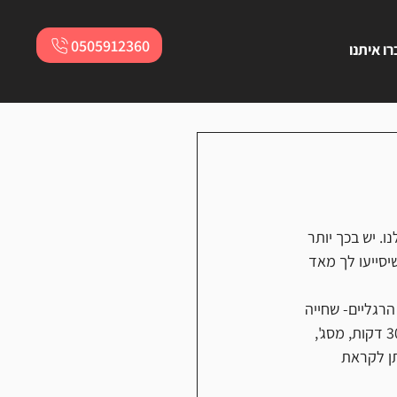
0505912360
ו איתנו
. יש בכך יותר 
יסייעו לך מאד 
רגליים- שחייה 
של 20-30 דקות, אימון מתיחות, רכיבה קלה עם סל"ד (סיבובי רגליים לדקה) גבוה במשך 30 דקות, מסג', 
תן לקראת 