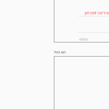
ניריצה
#מרתון
הצג הכול