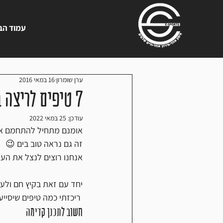
עמוד הב
ערן שומרון
16 במאי 2016
7 טיפים לריצה בחום ובמזג אוויר משתנה
עודכן:
25 במאי 2022
אומנם מתחיל להתחמם אבל 
זה גם נראה טוב בים 😉 
אנחנו רוצים לנצל את העו
יחד עם זאת בקיץ חם ולעי
 ריכזתי כמה טיפים שיסייעו לכם לשמור את עצמכם באזור הביטחון תוך כדי ריצה במזג אוויר חם.
חשוב לתכנן קדימה