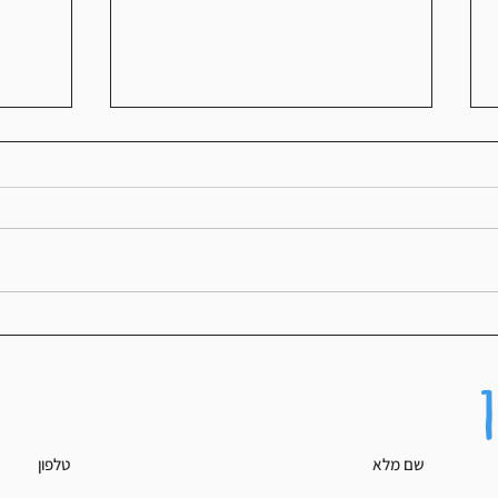
איך למצוא את ה-Zone הנכון בריצה שלך?
איך לתכנן
שם מלא
טלפון