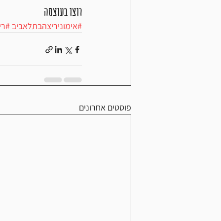
רוצו בעוצמה 
#אימוניריצהבתלאביב
#רי
פוסטים אחרונים