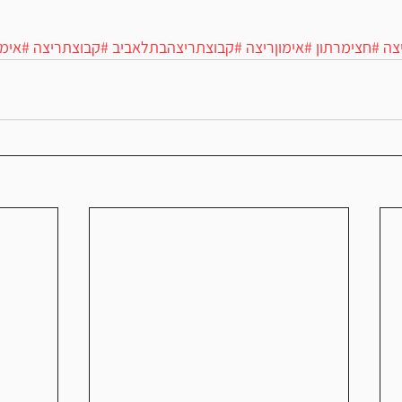
צה
#חצימרתון
#אימוןריצה
#קבוצתריצהבתלאביב
#קבוצתריצה
#אימו