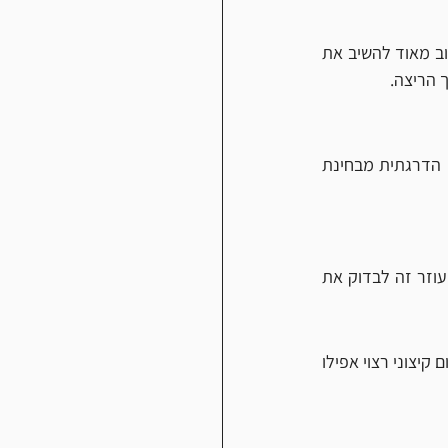
חום גורם לנו להזיע יותר במהלך הריצות וכתוצאה מכך אנו מאבדים מלחים והרבה. אי לכך חשוב מאוד להשיב את 
 הריצה.
ככל שמתקרבים חודשי הקיץ יש לשלב בזהירות את הריצות שלכם. הכוונה הינה לעבוד בצורה הדרגתית מבחינת 
סדרו מחדש את לוח זמני האימונים בהתאם לשינויים קיצוניים ברמות החום והלחות בחוץ. הכי עוזר זה לבדוק את 
הקפידו לחפש שבילים מוצלים במקום לרוץ במקומות חשופים באופן ישיר לשמש. במקרים של חום קיצוני רצוי אפילו 