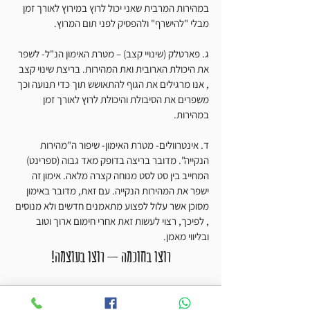
במהירות המרבית שאני יכול לרוץ במירוץ לאורך זמן 
מבלי "להישרף" ולהפסיק לפני תום המרוץ.
ג. פארטלק (שינויי קצב) – מטרת האימון הנ"ל- לשפר 
את היכולת הארובית ואת המהירות. בריצת שינוי קצב 
, אנו מרגילים את הגוף להתאושש תוך כדי תנועה וכך 
משפרים את הסיבולת והיכולת לרוץ לאורך זמן 
במהירות.
ד. אינטרוולים- מטרת האימון- שיפור ה"מהירות 
הנקייה". מדובר בריצה בדופק מאד גבוה (ספרינט) 
המחייב בין סט לסט מנוחה קצרה מלאה. אימון זה 
ישפר את המהירות הנקייה. עם זאת, מדובר באימון 
מסוכן אשר עלול לפצוע מתאמנים חדשים ולא מנוסים 
, לפיכך, רצוי לעשות זאת אחרי חימום ארוך וטוב 
ובליווי מאמן.
רוצו בחוכמה – רוצו בעוצמה!