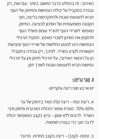
האירובי. זה בהחלט הדבר החשוב ביותר. עם זאת, רק 
עבודה במקביל על יכולת הגמישות והחיזוק של הגוף 
תביא לתוצאות טובות ולהתקדמות בריצה, תוך 
הקטנה משמעותית של הסיכון לפציעה. החיזוק 
מאפשר לשרירי הגוף להוריד עומס משלד הגוף 
ולהקטין את הסיכון לשברי מאמץ. תפקיד תרגילי 
הגמישות הינו למנוע החלשות של שרירי הגוף ופציעות 
הקשורות לקרע בשריר. לפיכך, רק עבודה במקביל- 
הן על הכושר האירובי, על תרגילי חיזוק והן על תרגילי 
גמישות תביא לתוצאות טובות לאורך זמן.
4. סוגי הריצה:
יש ארבע סוגי ריצה עיקריים-
א. ריצת נפח – ריצה קלה מאד בדופק של עד 
65%-70%. מטרת שיפור היכולת הארובית וחיזוק סיבי 
השריר. לרצים ללא שעון – נרוץ בקצב המאפשר יכולת 
לדבר תוך כדי בצורה חופשית.
ב. טמפו- (קצב) – ריצה בקצב תחרות. מדובר 