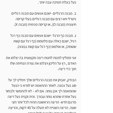
נעל בעלת תמיכה עבה יותר.
ב. מבנה הרגליים- ישנם אנשים עם מבנה רגליים 
ניטרלי ויש רצים עם מבנה רגליים בעלי קריסה 
חיצונית (מבנה O), או קריסה פנימית (מבנה X).
ג. מבנה כף הרגל- ישנם אנשים עם מבנה כף רגל 
רגיל, ישנם כאלה עם פלטפוס (כף רגל עם קשת 
שטוחה), או אולפוס (כף רגל עם קשת גבוהה).
אני ממליץ לפנות לחנות ריצה מקצועית בה יצלמו את 
האדם , רץ על הליכון ויצלמו את צורת הנחיתה שלו 
תוך כדי ריצה.
הבודק, יאבחן את מבנה הרגליים שלך וימליץ לך על 
סוג נעל נכונה. לאחר ההתאמה יש לוודא כי הנעל 
שהותאמה לך אכן נוחה. אם לא – לא להתפשר ולבחור 
נעל אחרת שתהא נוחה עבורך. והיה וקנית נעל ריצה 
מדגם חדש- הריצה הראשונה תהיה לכל יותר חצי 
שעה. הריצה השנייה לא תעלה על 45 דקות, והריצה 