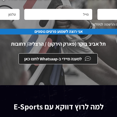
 והרשמה לניוזלטר
אני רוצה לשמוע פרטים נוספים
תל אביב בוקר (פארק הירקון) / הרצליה/ רחובות
למענה מיידי ב-Whatsaap לחצו כאן
למה לרוץ דווקא עם E-Sports