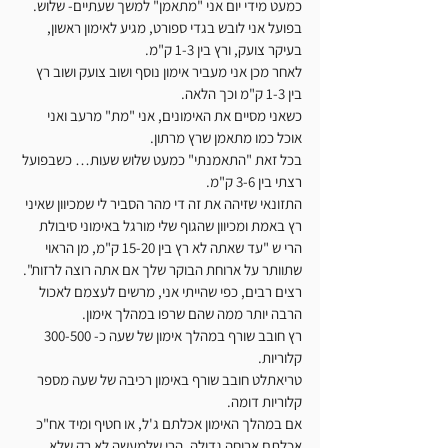
כמעט מידי יום אני "מתאמן" למשך שעתיים- שלוש.
בפועל אני לובש בגדי ספורט, מגיע לאימון ראשון, 
בעיקר צועק, ורץ בין 1-3 ק"מ.
לאחר מכן אני מעביר אימון נוסף ושוב צועק ושוב רץ 
בין 1-3 ק"מ וכך הלאה.
כשאני מסיים את האימונים, אני "מת" מרעב ואני 
אוכל כמו מתאמן שרץ מרתון.
בכל זאת "התאמנתי" כמעט שלוש שעות… כשבפועל 
רצתי בין 3-6 ק"מ.
התזונאי שזיהה את זה די מהר הסביר לי שמכיוון שאיני 
רץ באמת ומכיוון שהגוף שלי מורגל באימוני סיבולת 
הרי ש "עד שאתה לא רץ בין 15-20 ק"מ, מן הראוי 
שתוותר על ארוחת הבוקר שלך אם אתה רוצה לרזות".
רצים רבים, כפי שהייתי אני, מרשים לעצמם לאכול 
הרבה יותר ממה שהם שרפו במהלך אימון.
רץ חובב שורף במהלך אימון של שעה כ- 300-500 
קלוריות.
טריאתלט חובב שורף באימון רכיבה של שעה מספר 
קלוריות דומה.
אם במהלך האימון אכלתם ג'ל, או חטיף ומיד אח"כ 
אכלתם ארוחה גדולה, הרי שלמעשה לא רק שלא 