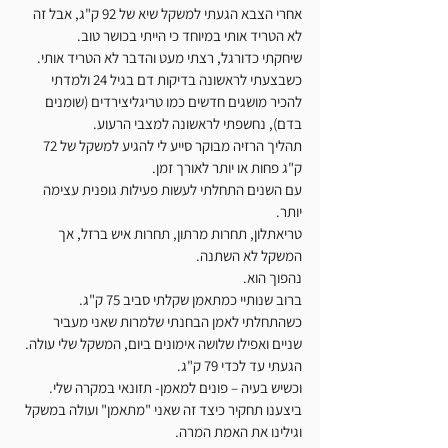
אחרי הצבא הגעתי למשקל שיא של 92 ק"ג, אבל זה 
לא הטריד אותי במיוחד כי הייתי בכושר טוב.
שיחקתי כדורגל, רצתי מעט והדבר לא הטריד אותי.
כשבצעתי לראשונה בדיקות דם בגיל 24 ולמדתי 
להכיר מושגים חדשים כמו טריגליצירדים (שומנים 
בדם), נחשפתי לראשונה למצבי הרעוע.
תהליך הרזיה מבוקר סייע לי להגיע למשקל של 72 
ק"ג פחות או יותר לאורך זמן.
עם השנים התחלתי לעשות פעילות גופנית עצימה 
יותר.
טריאתלון, תחרות מרתון, תחרות איש ברזל, אך 
המשקל לא השתנה.
נהפוך הוא.
ברוב שנותיי כמתאמן שקלתי סביב 75 ק"ג.
כשהתחלתי לאמן הבחנתי שלמרות שאני מעביר 
שניים ואפילו שלושה אימונים ביום, המשקל שלי עולה.
הגעתי עד לכדי 79 ק"ג.
וכשיש בעיה – פונים למאמן- תזונאי במקרה שלי.
ביצענו תחקיר כיצד זה שאני "מתאמן" ועולה במשקל 
וגילינו את האמת המרה.