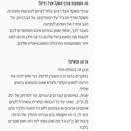
מה משמעות עודף משקל אצל רצים?
עודף משקל אצל רצים עלול לגרום לפציעות מיותרות.
משקל עודף מכביד על המפרקים, על הברכיים, על 
הגב ומזרז את הסיכון לפציעה.
מעבר לכך, אחוזי שומן גבוהים אינם מאפשרים לכם 
למצות את הפוטנציאל שלכם בריצה ולכן תרוצו לאט 
יותר משמעותית מהיכולת הפוטנציאלית שלכם.
אז מה עושים?
ובכן זה בהחלט תלוי.
במקרים בהם הרץ מעוניין לרזות, הרי שיש לתת את 
הדעת למאזן הקלורי ולוודא שאנו נמצאים במאזן 
שלילי.
שנית, באימונים קצרים ובינוניים, עד למרחק של 20-
25 ק"מ,  נוותר על כל הכנסה קלורית ונשתדל לקיים 
אימונים ארוכים או עצימים ללא כל תזונה מלבד מים.
זכור לי, כי היו תקופות בהן עברתי תהליך של הרזיה 
ורצתי 30 ק"מ וכל מה שהכנסתי לפי היה חופן שקדים 
בלבד.