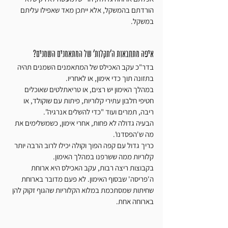
הורדתם בהמשקל, אלא ייתכן מאד שאפילו עליתם 
במשקל.
איפה מתחבאות ה'תקלות' של המתאמנים השמנים?
בדר"כ עקב האכילס של המתאמנים השמנים תהיה 
בתזונה תוך כדי אימון, או לאחריו.
במהלך האימון יש רצים, או טריאתלטים שאוכלים 
חטיפי חלבון עתירי קלוריות, פיתות עם שוקולד, או 
ריבה, תמרים ועוד "כדי להשלים אנרגיה".
הבעיה גדולה לא פחות, אחרי אימון, כשמשלימים את 
מה ש'הפסדנו'.
כריך גדול עם קפה הפוך וקולה יכילו לרוב הרבה יותר 
קלוריות ממה ששרפנו במהלך האימון.
בקבוצות ריצה רבות, עקב האכילס היא ארוחת 
ה'פריסה' שבסוף האימון. לא פעם מדובר בארוחת 
שחיתות שמסתכמת במלוא הקלוריות שהגוף זקוק להן 
בארוחה אחת.