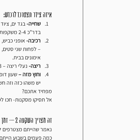
איזה ציוד תצטרכו לרכוש:
שחייה-
 בגד ים, ציוד
בדר"כ 2-4 משקפות שחייה בשנה ובחורף יש צורך ברכישת חליפת שחייה כנגד מים קרים.
רכיבה-
 אופני כביש, 
– לפחות שני סטים, 
אימונים בבית.
ריצה- 
נעלי ריצה – 2-3 זוגות בשנה, כובע ריצה, מכנס וחולצה נודפי זיעה.
וחוץ מזה – 
שעון דופק
יש משהו כזה וזה חשו
מפחיד אתכם?
אל תסיקו מסקנות- חכו לס
זה מצריך השקעה 2 – זמן
נאמר שהייתם מצטרפים לקב
כמה פעמים בשבוע הייתם 