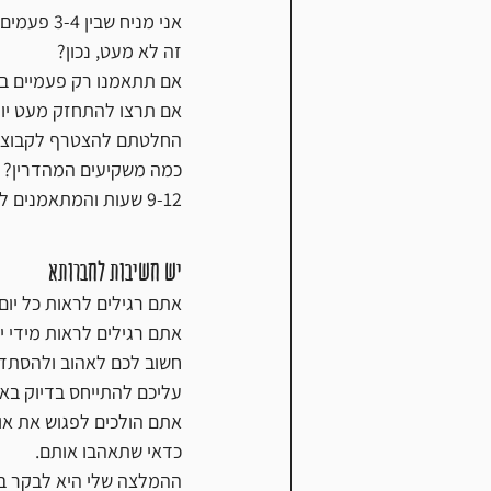
אני מניח שבין 3-4 פעמים.
זה לא מעט, נכון?
אם תתאמנו רק פעמיים בש
אם תרצו להתחזק מעט יותר
החלטתם להצטרף לקבוצת טריאתלו
כמה משקיעים המהדרין?
9-12 שעות והמתאמנים לאיש ברזל וכד' מגיעים ל 14-20 שעות אימון שבועיות.
יש חשיבות לחברותא
אתם רגילים לראות כל יו
אתם רגילים לראות מידי י
חשוב לכם לאהוב ולהסתדר
עליכם להתייחס בדיוק בא
אתם הולכים לפגוש את או
כדאי שתאהבו אותם.
ההמלצה שלי היא לבקר במ