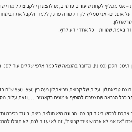
– אני ממליץ לקחת שיעורים פרטיים, או להצטרף לקבוצת לימודי שחי
על אופניים- אני ממליץ לקחת מורה פרטי, ללמוד ולקבל את הביטחון
ריאתלון.
זה באמת שטויות – כל אחד יודע לרוץ.
ימני חסכן (כמוני), מדובר בהוצאה של כמה אלפי שקלים עוד לפני 
צת טריאתלון. עלות של קבוצת טריאתלון נעה בין 550- 850 ש"ח בדרך כלל.
תר ככל הנראה שתצטרכו להוסיף אימונים בקאנטרי ….וזאת עלות נוס
אתכם לרכוש ביגוד קבוצה- הכוונה היא חולצת ריצה, ביגוד רכיבה וחל
 "אז אני לא ארכוש ציוד קבוצה", זה לא יעזור לכם, לא תוכלו להתא