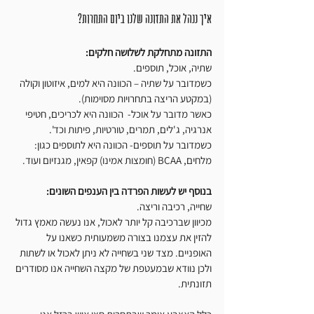
איך ננהל את התזונה שלנו ביום התחרות?
התזונה מתחלקת לשלושה חלקים:
שתיה, אוכל, תוספים. 
כשמדובר על שתיה – הכוונה היא למים, איזוטון וקולה 
(במקטע הריצה בתחרויות מסוימות). 
כאשר מדובר על אוכל-  הכוונה היא לכריכים, חטיפי 
אנרגיה, ג'לים, תמרים, טורטיות, פיתות וכד'.
כשמדובר על תוספים- הכוונה היא לתוספים כגון: 
מלחים, BCAA (חומצות אמינו) קפאין, מגנזיום ועוד. 
בנוסף יש לעשות הפרדה בין הענפים השונים:
שחייה, רכיבה וריצה. 
מכיוון שברכיבה קל יותר לאכול, אנו נעשה מאמץ גדול 
להזין את עצמנו בצורה משמעותית כשאנו על 
האופניים. מצד שני בשחייה לא ניתן לאכול או לשתות 
ולכן נוודא שבמעטפת של מקצה השחייה אנו מסודרים 
תזונתית. 