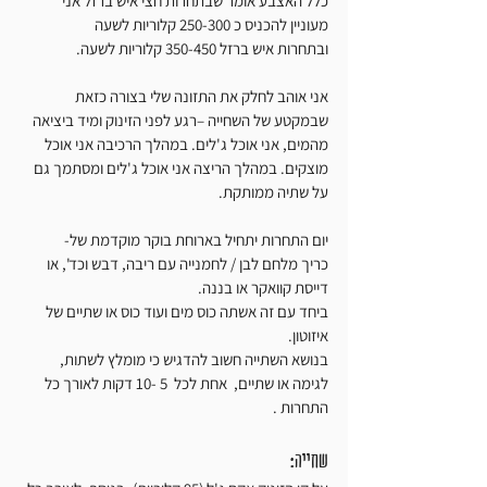
כלל האצבע אומר שבתחרות חצי איש ברזל אני 
מעוניין להכניס כ 250-300 קלוריות לשעה
ובתחרות איש ברזל 350-450 קלוריות לשעה. 
אני אוהב לחלק את התזונה שלי בצורה כזאת 
שבמקטע של השחייה –רגע לפני הזינוק ומיד ביציאה 
מהמים, אני אוכל ג'לים. במהלך הרכיבה אני אוכל 
מוצקים. במהלך הריצה אני אוכל ג'לים ומסתמך גם 
על שתיה ממותקת. 
יום התחרות יתחיל בארוחת בוקר מוקדמת של- 
כריך מלחם לבן / לחמנייה עם ריבה, דבש וכד', או  
דייסת קוואקר או בננה.
ביחד עם זה אשתה כוס מים ועוד כוס או שתיים של 
איזוטון. 
בנושא השתייה חשוב להדגיש כי מומלץ לשתות, 
לגימה או שתיים,  אחת לכל  5 -10 דקות לאורך כל 
התחרות .
שחייה: