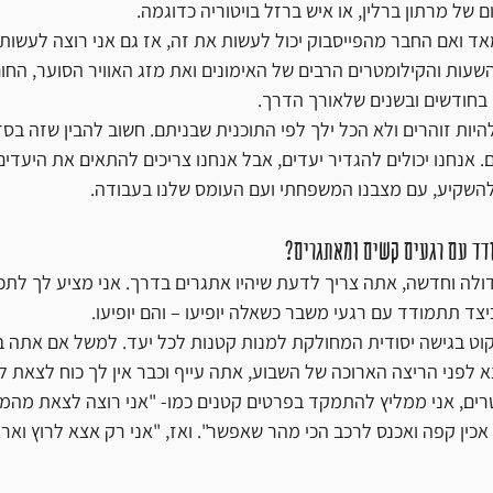
 של מרתון ברלין, או איש ברזל בויטוריה כדוגמה. 
ד ואם החבר מהפייסבוק יכול לעשות את זה, אז גם אני רוצה לעשות 
שעות והקילומטרים הרבים של האימונים ואת מזג האוויר הסוער, החום
בחודשים ובשנים שלאורך הדרך.
היות זוהרים ולא הכל ילך לפי התוכנית שבניתם. חשוב להבין שזה בסד
ם. אנחנו יכולים להגדיר יעדים, אבל אנחנו צריכים להתאים את היעדים
 להשקיע, עם מצבנו המשפחתי ועם העומס שלנו בעבודה. 
ים קשים ומאתגרים?                                                                       
לה וחדשה, אתה צריך לדעת שיהיו אתגרים בדרך. אני מציע לך לתכנ
ד תתמודד עם רגעי משבר כשאלה יופיעו – והם יופיעו.
קוט בגישה יסודית המחולקת למנות קטנות לכל יעד. למשל אם אתה ב
 לפני הריצה הארוכה של השבוע, אתה עייף וכבר אין לך כוח לצאת לעו
ם, אני ממליץ להתמקד בפרטים קטנים כמו- "אני רוצה לצאת מהמי
 אכין קפה ואכנס לרכב הכי מהר שאפשר". ואז, "אני רק אצא לרוץ וארא