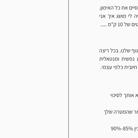
יים את כל האימון.
אני זוכר כשהשתתפתי בתחרות סובב עמק למקצה 166 ק"מ. הגעתי חולה לקו הזינוק ולא היה לי מושג איך אני 
רבים בטוחים שהמוח שלנו אינו ניתן לאימון, אבל הוא ניתן לאימון בדיוק כמו שאנו מאמנים את הגוף שלנו. בכל ריצה 
בודדת,  בכל אימון, בכל יום, אנחנו יכולים להקדיש חמש עד 10 דקות לעבודה על מיומנות נפשית ומנטאלית 
יובית כלפי עצמי.
אותך לסיכוי 
ומר שהמטרה שלך 
אני מלמד את המתאמנים שלי להסתכל על התמונה הרחבה ולנסות להקפיד להיות באזורים שבין 85%-90% 