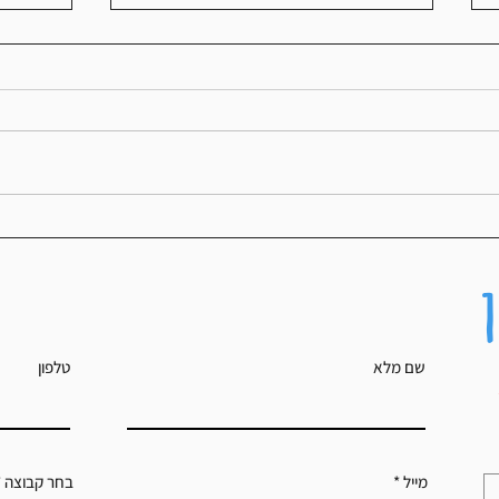
איך למצוא את ה-Zone הנכון בריצה שלך?
איך לתכנן
שם מלא
טלפון
מייל
בחר קבוצה