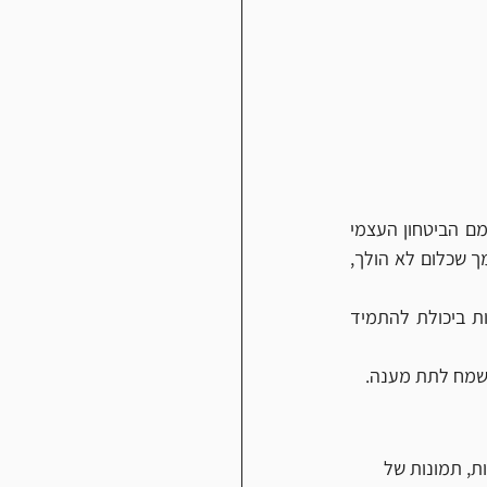
לכל מתאמן בריצה או טריאתלון, יש ימים נהדרים וימים שכלום לא מתחבר. יש אימונים שבסיומם הביטחון העצמי 
גדל ואתה אומר לעצמך שהגיע הזמן לעלות מרחק, או מהירות ויש ימים בהם אתה אומר לעצמך שכלום לא הולך, 
על מנת לייצר את שנת הספורט הכי טובה שלכם ננסה לשאול כמה שאלות מהותיות הקשורות ביכולת להתמיד 
נשמח לתת מענה. 
ת, תמונות של 