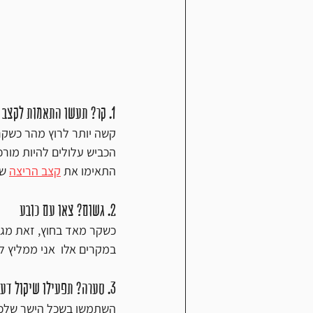
1. קר? תעשו התאמות לקצב הריצה!
קשה יותר לרוץ מהר כשקר 
הכביש עלולים להיות מורכב
התאימו את 
קצב הריצה
 ש
2. גשום? צאו עם כובע
כשקר מאד בחוץ, זאת מגב
במקרים אלו  אני ממליץ ל
3. סערה? תפעילו שיקול דעת
השתמשו בשכל הישר שלכ