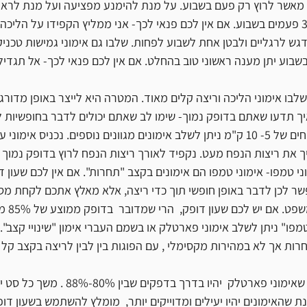
 מאשר לרוץ רק פעם בשבוע. על מנת להימנע מפציעה ועל מנת לראות
דגש לרגליים ולבטן אחת לשבוע לפחות. שלבו גם 
אימוני גמישות
 טכניק
 30 דקות בשבוע יתן מענה ראשוני טוב בהחלט. אם אין לכם פנאי לכך- אל תגדי
יך תדעו שאתם בדופק נמוך- שימו לב שאתם יכולים לדבר בחופשיות ל
לאחר שהגעתם לנפחים של 5- 10 ק"מ ניתן לשלב אימונים מגוונים נוספים. נכניס אי
יך את ריצות הנפח מעט. נקפיד לאורך ריצות הנפח לרוץ בדופק נמוך 
י טמפו- אימוני טמפו הם אימונים בקצב "תחרות". אם אין לכם שעון ד
ר לכן לדבר באופן חופשי תוך כדי ריצה, אלא מאלץ אתכם לקחת מספ
הפוגה בין מ
פו" ניתן לשלב אימוני פארטלק או בשמם העברי אימון "שינויי קצב". 
ות אך לא במהירות מקסימלי , עם הפוגות בין לבין לריצה בקצב קל י
אם יש ברשותכם שעון הרי שאימוני פארטלק  יהיו ב
ת שהאימונים יהיו יעילים ומדוייקים יותר,  מומלץ להשתמש בשעון דופ