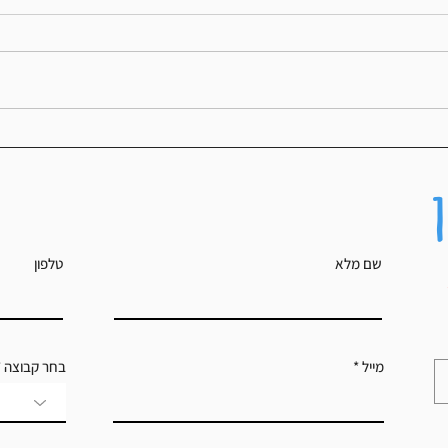
איך למצוא את ה-Zone הנכון בריצה שלך?
איך לתכנן
שם מלא
טלפון
מייל
בחר קבוצה