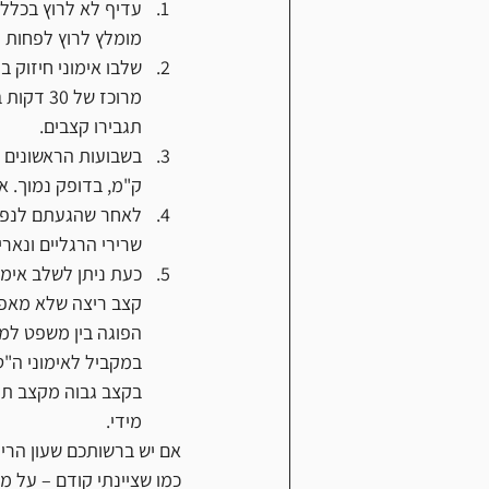
עדיף לא לרוץ בכלל
מומלץ לרוץ לפחות 3 פעמים בשבוע. אם אין לכם פנאי לכך- אני ממליץ הקפידו על הליכה בלבד.
שלבו 
אימוני חיזוק
 ב
מרוכז של
תגבירו קצבים. 
ק"מ, בדופק נמוך. א
שרירי הרגליים ונאר
כעת ניתן לשלב אימונ
קצב ריצה שלא מאפש
במקביל לאימוני ה"טמ
בקצב גבוה מקצב תחר
מידי. 
כמו שציינתי קודם – על מנ