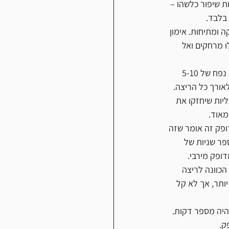
 שיפור כלשהו – 
ה ומתיחות. אימון 
לו מרחקים ואל 
בשבועות הראשונים שלבו אימוני הליכה וריצה קלים מאוד. המטרה היא לייצר באופן מדורג נפח של 5-10 
אורך כל הריצה. 
מוני עליות שיחזקו את 
מאוד. 
ופק זה אומר שזה 
ר שניות של 
שפט למשפט. אם יש לכם שעון דופק,  הרי שמדובר  בדופק ממוצע של 85% מדופק מירבי. 
הכוונה לריצה 
ותר, אך לא קל 
דרך בדפקים שבין 80%-88% . משך כל סט יהיה מספר דקות. 
ק. 