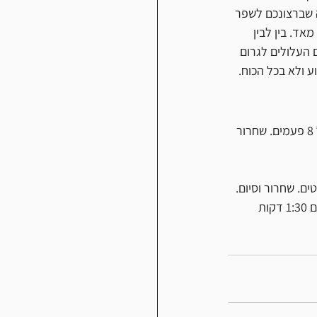
ה שברצונכם לשפר 
אד. בין לבין 
 העלולים לגרום 
 ולא בכל הכוח. 
אימון עליות- חימום 20 דקות. עליה קצב 75% במשך 2 דקות וירידה קל מאד. חזרה על התרגיל 8 פעמים. שחרור 
אימון אינטרוולים- חימום 15 דקות. מתגברות 5 דקות. מתיחות 3 דקות. 200 מטר 90% מאמץ עם 1:30 דקות 