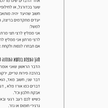
שער בכדורגל, או לחילופין רג
יעדים מתקדמים בריצה, ת
למשל:
אני ממליץ לרצי חצי מרתון להתאמן בין
לרצי מרתון אני ממליץ להתאמן בין 5-6 א
אם תבחרו לנסות ולקחת את
מהן העצות בנושא התזונה ש
הדבר הראשון שאני אומר 
בהרבה פירות טריים, ירקות
אבקת חלבון וכד'. 
גרגירי חומוס או גזר. 