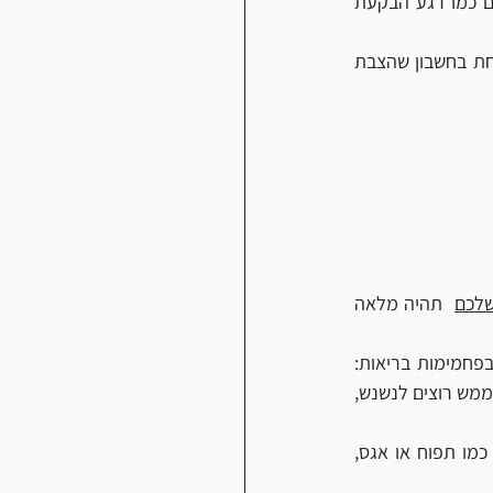
אחד הדברים שיגרמו לכם להתמיד ולרוץ היא חווית המרוץ. יש דברים שקשה להסביר במילים כמו רגע הבקעת 
חשוב שהיעד יהיה מותאם ליכולות שלכם, אחרת אתם עלולים להיפצע שלא לצורך. חשוב לקחת בחשבון שהצבת 
שלכם
  תהיה מלאה 
דבר שני, חשוב מאד, הוא מה אתם קונים הביתה, מה יש במזווה שלכם. אני ממליץ להצטייד בפחמימות בריאות: 
דברים כמו אורז מלא , דגנים מלאים, שיבולת שועל ותפוחי אדמה. חטיפי חלבון למקרה שאתם ממש רוצים לנשנש, 
כשיש לכם רעב רגעי ובא לכם לנשנש משהו, נסו לאכול סנדוויץ' עם גבינה או אבוקדו, פירות כמו תפוח או אגס, 