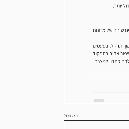
ל יותר. 
אני ממליץ לרצים שלי לבחון אפשרויות שונות של תזונה לפני ובמהלך ריצה. בחינה מודעת לסוגים שונים של מזונות 
במשך השנים גיליתי שחלק מהרצים שלי הצליחו לשפר את תפקוד הקיבה שלהם באמצעות אימון ותרגול. בפעמים 
אחרות גיליתי שמתאמנים אחרים אכלו הרבה מידי, או מעט מידי. כשטיפלנו בבעיות הללו חל שיפור אדיר בתפקוד 
להם פתרון למצבם.
הצג הכול