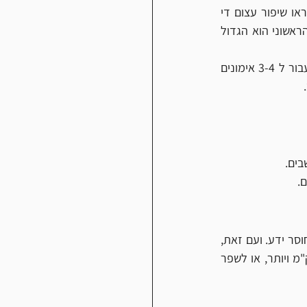
אנשים שזה עתה התחילו לרוץ, אם יקפידו לרוץ בהדרגה על מנת למנוע פציעות מיותרות, יראו שיפור עצום די 
מהר. זה חלק שכיח של שיפור בכל תחום חדש, אם בחרנו להתמיד בו לתקופת מה. השיפור הראשוני הוא הגדול 
אחרי שהתחלתם בהליכה, ועברתם לתקופה בה שילבתם הליכה וריצה, אני ממליץ להתחיל לעבור ל 3-4 אימונים 
ים. 
. 
אני ממליץ לקחת מלכתחילה מאמן ריצה. הוא ימנע מכם פציעות מיותרות וטעויות הנובעות מחוסר ידע. ועם זאת, 
אם התחלתם לרוץ וכבר הגעתם למרחקים של 5 ק"מ, ואתם מעוניינים לעלות מרחקים ל10 ק"מ ויותר, או לשפר 