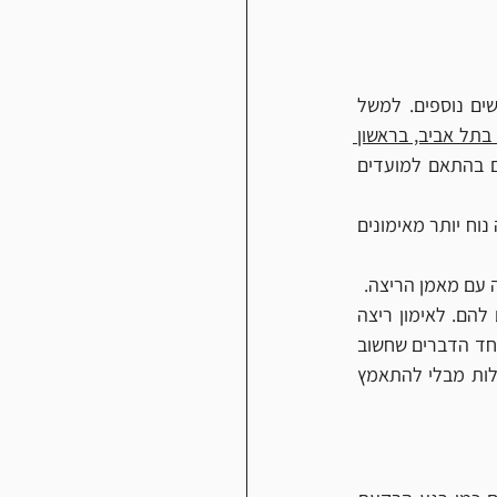
אם החלטתם לרוץ בקבוצה, הרי שיש לכך יתרונות רבים. למשל: הכוח החברתי לרוץ עם אנשים נוספים. למשל 
בקבוצות ריצה בתל אביב, בראשון 
. מגוון המיקומים מאפשר למתאמנים להגיע לאימונים במקומות שונים בהתאם למועדים 
היתרון הבולט הנוסף בריצה בקבוצה זה האנרגיה הגבוהה שהקבוצה יוצרת וכמובן המחיר שיהיה נוח יותר מאימונים 
 עם מאמן הריצה.
אימונים אישיים מתאימים לאלו שלא מוצאים קבוצה שמתאמנת בקרבתם, או במועדים הנוחים להם. לאימון ריצה 
אישי יש יתרונות בדמות יחס אישי מהאמן, תוכנית אימונים לריצה המותאמת באופן אישי לרץ. אחד הדברים שחשוב 
לקחת בחשבון בבחירת מאמן ריצה שהמועדים, או מועד המפגש יהיה משהו שתוכל ליישם בקלות מבלי להתאמץ 