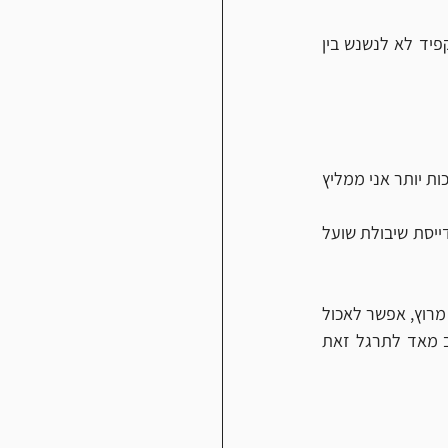
חשוב מאד לאכול בין 4-6 ארוחות ביום שלא יהיו גדולות מיד. שישביעו אבל שיהיו בריאות ולהקפיד לא לנשנש בין 
לגוף שלנו יש מספיק מאגרי גליקוגן  לשעה וחצי של ריצה ללא מזון. אבל במקרים של ריצות ארוכות יותר אני ממליץ 
אני ממליץ לפני הריצה לבחור במזונות עתירי פחמימות שהם דלי שומן ודלי חלבון. דברים כמו דייסת שיבולת שועל 
הטעות הגדולה ביותר של רצים היא לא לאכול מספיק, או לאכול יותר מדי לפני ריצה. בימים של מרוץ, אפשר לאכול 
ארוחה עשירה בפחמימות לפני המרוץ  (ארוחה כמה שעות לפני) וחטיף קטן שעה לפני. חשוב מאד לתרגל זאת 