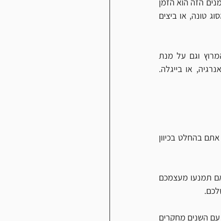
אני מעודד את הרצים שלי לאכול מיד אחרי ריצה ארוכה, או אימון, תוך 30 דקות בערך. חלון הזמנים הזה הוא הזמן 
הכי טוב לקליטת פחמימות וחלבונים. אני בדרך כלל ממליץ על דברים כמו כריך עם חלבון מסוג טונה, או ביצים 
בתוך ריצות ארוכות, אנו צריכים אנרגיה זמינה, על מנת למקסם יכולות בתוך האימון, או המרוץ וגם על מנת 
להתאושש במהירות לקראת האימון הבא. אני רגיל לאכול תוך כדי ריצה, בננות או חטיפי אנרגיה, או בייגלה. 
כל עוד ש 90% מהתזונה שלכם היא בריאה בפירות, ירקות, פחמימות מלאות וחלבונים רזים, אתם בהחלט בכיוון 
אם תוכלו שורת שוקולד אחת לארבעה, חמישה ימים, זה לא יפגע בביצועים שלכם. מצד שני אם תמנעו מעצמכם 
כם. 
הרבה רצי עילית מרגישים לחץ אדיר להיות מושלמים – זאת אומרת להיות 'הכל או כלום' - אבל עם השנים מחקרים 