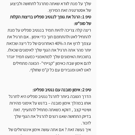
שלך על מנת לוודא שאתה מתרגל לתחושה ולביצוע 
של אסטרטגיה זאת המירוץ.
טיפ 1: הרגל את גופך לנגטיב ספליט בריצות הקלות 
של סופ"ש:
ריצה קלה צריכה להיות תמיד בנגטיב ספליט על מנת 
להתחיל לאט ולהתחמם תוך כדי אימון . אם תרגיל את 
עצמך לרוץ את ה 40% האחרונים של כל ריצה שכזאת 
יותר מהר אתה תרגיל את הגוף שלך לאימונים שכאלו.
בתוכניות האימונים שלך למתאמניי כמעט תמיד יוגדר 
להם אימון שבת כאימון "קנייתי"- הכוונה מתחילים 
לאט לאט ומגבירים עם כל ק"מ שחולף.
טיפ 2: אימון מובנה עם נגטיב ספליט:
הדרך הטובה ביותר לתרגל נגטיב ספליט היא לתרגל 
אותו במהלך אימון מובנה – בדגש על אימוני מהירות 
ושינויי קצב , דווקא כשאתה מתחיל להתעייף. זאת 
בדיוק התחושה שאנו רוצים להרגיל את הגוף שלך 
לזכור.
איך נעשה זאת ? אם אתה עושה אימון אינטרוולים של 