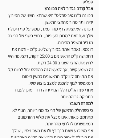
ספליט.
אבל קודם נגדיר למה הכוונה?
הכוונה ב"נגטיב ספליט" היא שהחצי השני של המירוץ 
יהיה יותר מהיר מהחצי הראשון.
הכוונה היא שאתה רץ מהר מאד, ממש על סף היכולת 
שלך ועם זאת למרות העייפות,  בחצי השני של הריצה 
מגביר ומשפר מהירות.
דוגמא: נאמר ואתה במירוץ של 10 ק"מ – ורצת את 
החמישה ק"מ הראשונים ב 25:00 דקות, השאיפה היא 
לרוץ את החצי השני ב 24:00 דקות.
זה נשמע קשה, אך למעשה זה בהחלט יכול להיות קל 
אם תתייחס ל 2 ק"מ הראשונים כמעין חימום 
המאפשר לגוף להכנס למצב ביצוע שיא.
אחרי שני הק"מ הללו הגוף יהיה דרוך ומוכן לעבוד 
בתפוקה גבוהה יותר.
למה זה חשוב?
כי כשהחלק הראשון של הריצה מהיר יותר, הגוף לא 
מתחמם כיאות ואינו מנצל את מלוא ההורמונים 
המאפשרים לו לרוץ מהר יותר.
אני משוכנע שאם הנך רץ ולו עם מעט ניסיון, יש לך 
את היכולת לשמור כוחות ולרוץ את הק"מ האחרונים 