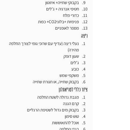
בקבוקי שתייה+ איזוטון
חטיפי אנרגיה + ג’לים
כדורי מלח
פנימיות +בלוניCO2+ כפות
מספר לאופניים
ריצה
נעלי ריצה (עדיף עם שרוכי גומי לצורך החלפה 
מהירה)
שעון דופק
ג’לים
כובע
משקפי שמש
בקבוק שתייה, או חגורת שתייה
ציוד כללי לטריאתלון
מגבת גדולה לשטח החלפה
קרם הגנה
בקבוק מים גדול לשטיפת הרגליים
טוש סימון
אוכל להתאוששות
בגדי החלפה