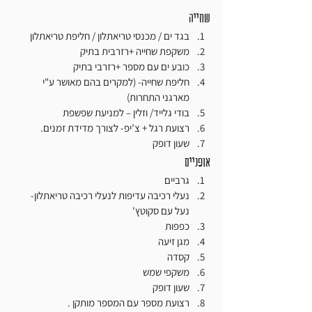
שחייה
בגד ים / מכנסי טריאתלון / חליפת טריאתלון
משקפת שחייה +רזרבית בתיק
כובע ים עם מספר +רזרבי בתיק
חליפת שחייה- (למקרים בהם מאושר ע"י 
מארגני התחרות)
בודי גלייד/ וזלין – למניעת שפשפת
רצועת רגל + צ’יפ- לצורך מדידת זמנים.
שעון דופק
אופניים
גרביים
נעלי רכיבה עדיפות לנעלי רכיבה טריאתלון- 
נעל עם סקוטץ'
כפפות
מגן זיעה
קסדה
משקפי שמש
שעון דופק
רצועת מספר עם המספר מותקן .