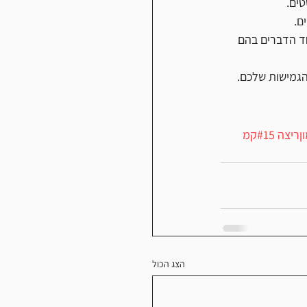
חד הדברים בהם 
גמישות שלכם.
ןריצה
#15קמ
הצג הכול