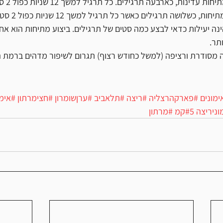
ינות, כארבעה תרגילים. כל תרגיל למשך 12 שניות כפול 2 סטים.
כשלושה תרגילים כאשר כל תרגיל למשך 12 שניות כפול 2 סטים.
נה יעילות כדאי לבצע כמה סטים של תרגילים. ביצוע מתיחות הוא א
תר. 
מסודרת ורציפה (למשל כחודש רצוף) תגרום לשיפור מדהים ברמת ה
ימונים
#פארקהרצליה
#ריצה
#תלאביב
#ערןשומרון
#חצימרתון
#אימו
וניריצה
#5קמ
#מרתון