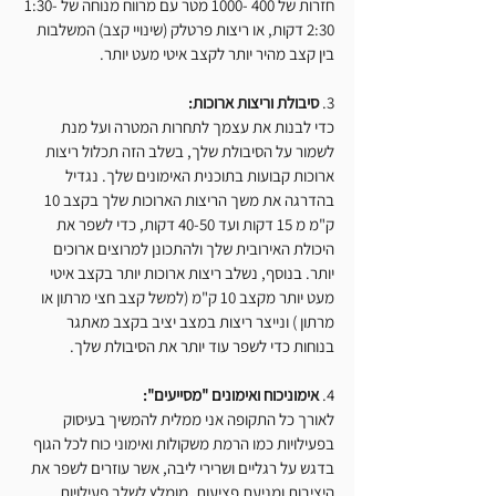
חזרות של 400 -1000 מטר עם מרווח מנוחה של 1:30-
2:30 דקות, או ריצות פרטלק (שינויי קצב) המשלבות 
בין קצב מהיר יותר לקצב איטי מעט יותר.
3. 
סיבולת וריצות ארוכות:
כדי לבנות את עצמך לתחרות המטרה ועל מנת 
לשמור על הסיבולת שלך, בשלב הזה תכלול ריצות 
ארוכות קבועות בתוכנית האימונים שלך. נגדיל 
בהדרגה את משך הריצות הארוכות שלך בקצב 10 
ק"מ מ 15 דקות ועד 40-50 דקות, כדי לשפר את 
היכולת האירובית שלך ולהתכונן למרוצים ארוכים 
יותר. בנוסף, נשלב ריצות ארוכות יותר בקצב איטי 
מעט יותר מקצב 10 ק"מ (למשל קצב חצי מרתון או 
מרתון ) ונייצר ריצות במצב יציב בקצב מאתגר 
בנוחות כדי לשפר עוד יותר את הסיבולת שלך.
4. 
אימוניכוח ואימונים "מסייעים":
לאורך כל התקופה אני ממלית להמשיך בעיסוק 
בפעילויות כמו הרמת משקולות ואימוני כוח לכל הגוף 
בדגש על רגליים ושרירי ליבה, אשר עוזרים לשפר את 
היציבות ומניעת פציעות. מומלץ לשלב פעילויות 