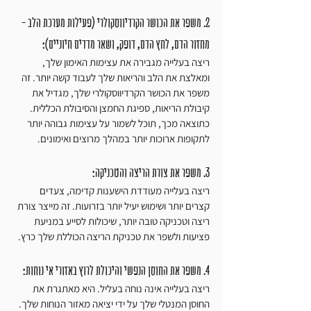
2. משפר את הכושר הקרדיווסקולרי (פעילות מערכת הלב - 
מחזור הדם, לחץ הדם, דופק, ושאר מדדים חיוניים): 
ריצה בעלייה מגבירה את עצימות האימון שלך, 
ומאלצת את הלב והריאות שלך לעבוד קשה יותר. זה 
משפר את הכושר הקרדיווסקולרי שלך, מגדיל את 
קיבולת הריאות, ספיגת החמצן והסיבולת הכללית. 
כתוצאה מכך, תוכל לשמור על עצימות גבוהה יותר 
לתקופות ארוכות יותר במהלך מרוצים ואימונים.
3. משפר את צורת הריצה והטכניקה: 
ריצה בעלייה מעודדת הישענות קדימה, צעדים 
קצרים יותר ושימוש יעיל יותר בזרועות. זה מייצר צורת 
ריצה וטכניקה טובה יותר, שיכולות לסייע במניעת 
פציעות ולשפר את טכניקת הריצה הכוללת שלך כרץ.
4. משפר את החוסן הנפשי והיכולת לרוץ באזורי אי נוחות: 
ריצה בעלייה אינה נוחה בעליל. היא מאתגרת את 
החוסן המנטלי שלך על ידי יציאה מאזור הנוחות שלך. 