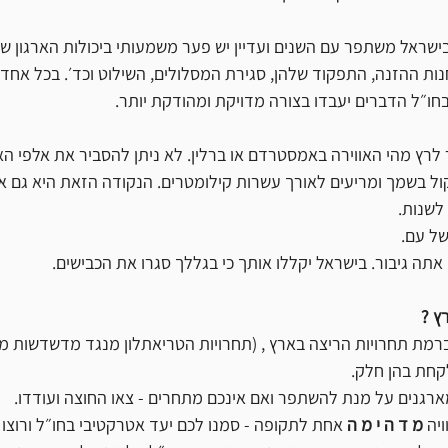
בישראל משתפר עם השנים ועדיין יש פער משמעותי ביכולות הארגון של
ות ההזנה, התפקוד שלהן, סגירת המסלולים, השילוט וכד׳. בכל אחד 
חו״ל הדברים יעבדו בצורה מדויקת ומהודקת יותר.
 לרץ מהי האווירה באמסטרדם או ברלין. לא ניתן להסביר את אלפי ה
ול בשמך ומריעים לאורך עשרות קילומטרים. הנקודה הזאת היא גם א
לשנות. 
ל עם.
אתה גיבור. בישראל יקללו אותך כי בגללך סגרו את הכבישים. 
 ? 
ברמת תחרויות הריצה בארץ , (תחרויות הטריאתלון מנגד מדשדשות מא
קחת בהן חלק. 
רגנים על מנת להשתפר ואם אינכם מתחרים - צאו החוצה ועודדו. 
יה 
מ ד ה י מ ה
 אחת לתקופה - סמנו לכם יעד אטרקטיבי בחו״ל ורוצו ב