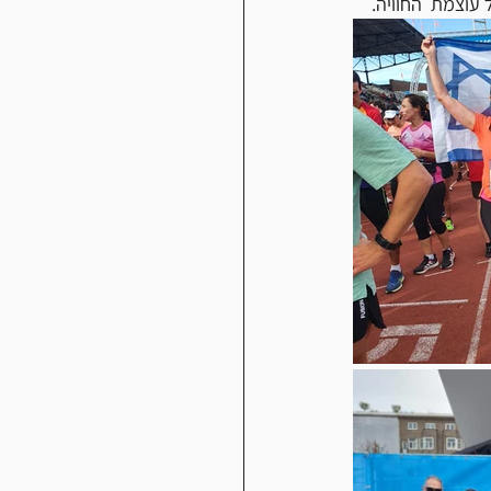
עוצמת  החוויה.